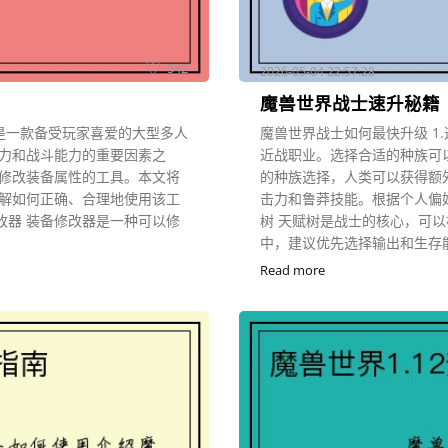
542
2026-05-04 22:57:28
魔兽世界战士速升秘籍
是一款备受玩家喜爱的大型多人
魔兽世界战士如何最快升级 1
力和战斗能力的重要因素之
近战职业。选择合适的种族可
修改装备属性的工具。本文将
的种族选择，人类可以获得额
解如何正确、合理地使用该工
击力和鲁莽技能。根据个人偏好
修改器 装备修改器是一种可以修
树 天赋树是战士的核心，可
中，建议优先选择输出和生存能
Read more