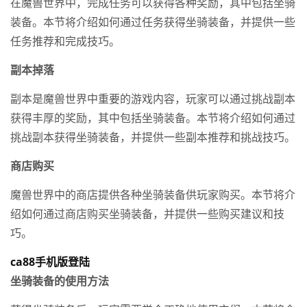
在魔兽世界中，完成任务可以获得各种奖励，其中包括坐骑
装备。本节将介绍如何通过任务获得坐骑装备，并提供一些
任务推荐和完成技巧。
副本掉落
副本是魔兽世界中重要的游戏内容，玩家可以通过挑战副本
获得丰厚的奖励，其中包括坐骑装备。本节将介绍如何通过
挑战副本获得坐骑装备，并提供一些副本推荐和挑战技巧。
商店购买
魔兽世界中的商店提供各种坐骑装备供玩家购买。本节将介
绍如何通过商店购买坐骑装备，并提供一些购买建议和技
巧。
ca88手机版登陆
坐骑装备的使用方法