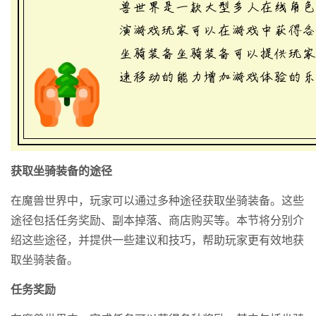
获取坐骑装备的途径
在魔兽世界中，玩家可以通过多种途径获取坐骑装备。这些
途径包括任务奖励、副本掉落、商店购买等。本节将分别介
绍这些途径，并提供一些建议和技巧，帮助玩家更有效地获
取坐骑装备。
任务奖励