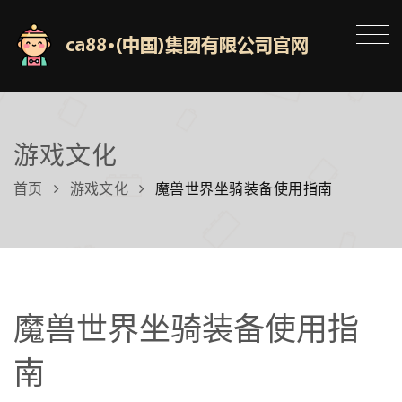
游戏文化
首页
游戏文化
魔兽世界坐骑装备使用指南
魔兽世界坐骑装备使用指
南