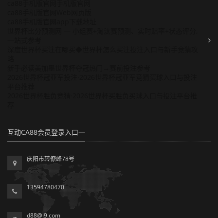
ca88手机版官网手机版官网
ca88手机版官网Web网页版
ca88手机版官网app下载地址
世界杯比分预测网 — 小组赛+淘汰赛预测、实时赔率+状态评分,
一站式参考
深度世界杯买注在哪买◆世界杯怎么买注投注入口与新手竞猜攻
略
新手必读美加墨世界杯夺冠热门→赛前投注参考
2026世界杯冠亚军投注·2026世界杯冠亚军竞猜买球入口与投注
平台推荐
2026世界杯胜负竞猜·2026世界杯买胜负买球入口与投注平台推
荐
互动CA88会员登录入口一
庆阳市转僚峰78号
13594780470
d88@j9.com