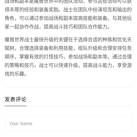
战场和副本是魔兽世界中的团队活动，参与这些活动可以获
得丰厚的经验和装备奖励。战士在团队中扮演坦克和输出的
角色，可以通过参加战场和副本提高技能和装备。与其他玩
家一起协作作战，提高战斗技巧和团队合作能力。
魔兽世界战士最快升级的关键在于选择合适的种族和优化天
赋树，合理选择装备和利用技能，组队升级和合理安排任务
顺序，掌握有效的打怪技巧，参加战场和副本等。通过合理
的策略和技巧，战士可以快速升级，提高战斗能力，享受游
戏的乐趣。
发表评论