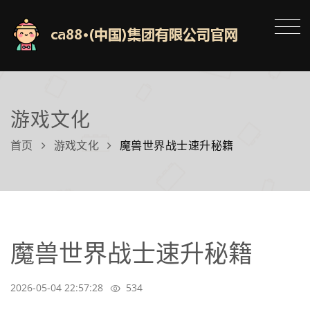
游戏文化
首页
游戏文化
魔兽世界战士速升秘籍
魔兽世界战士速升秘籍
2026-05-04 22:57:28
534