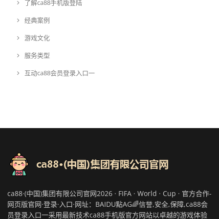
了解ca88手机版登陆
经典案例
游戏文化
服务类型
互动ca88会员登录入口一
ca88·(中国)集团有限公司官网2026 · FIFA · World · Cup · 官方合作-
网页版官网·登录·入口·网址：BAIDU點AG🌈信誉,安全,保障,ca88会
员登录入口一采用最新技术ca88手机版官方网站以卓越的游戏体验