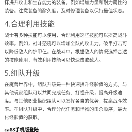
择提升攻击和生存能力的装备，例如增加力量和耐力属性的
装备。注意装备的耐久度，及时修理装备以保持最佳状态。
4.合理利用技能
战士有多种技能可以使用，合理利用这些技能可以提高战斗
效率。例如，战斗怒吼可以增加全队的攻击力，破甲打击可
以降低敌人的护甲值。在战斗中，根据敌人的情况选择合适
的技能使用，有效利用技能可以快速击败敌人。
5.组队升级
在魔兽世界中，组队升级是一种快速提升经验值的方式。与
其他玩家组队可以共同完成任务、打怪升级，提高升级速
度。与其他职业搭配组队可以发挥各自的优势，提高战斗效
率。在组队升级中，合理分配任务和怪物的击杀顺序，最大
化经验值的获取。
ca88手机版登陆