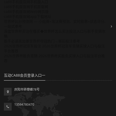
ca88手机版官网手机版入口
ca88手机版官网手机版官网
ca88手机版官网Web网页版
ca88手机版官网app下载地址
世界杯比分预测网 — 小组赛+淘汰赛预测、实时赔率+状态评分,
一站式参考
深度世界杯买注在哪买◆世界杯怎么买注投注入口与新手竞猜攻
略
新手必读美加墨世界杯夺冠热门→赛前投注参考
2026世界杯冠亚军投注·2026世界杯冠亚军竞猜买球入口与投注
平台推荐
2026世界杯胜负竞猜·2026世界杯买胜负买球入口与投注平台推
荐
互动CA88会员登录入口一
庆阳市转僚峰78号
13594780470