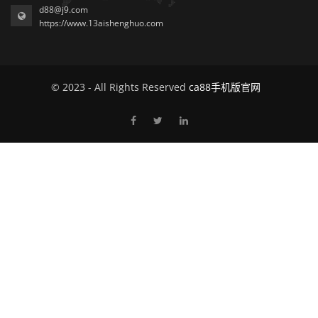
d88@j9.com
https://www.13aishenghuo.com
© 2023 - All Rights Reserved
ca88手机版官网