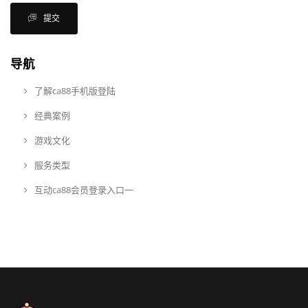
提交
导航
了解ca88手机版登陆
经典案例
游戏文化
服务类型
互动ca88会员登录入口一