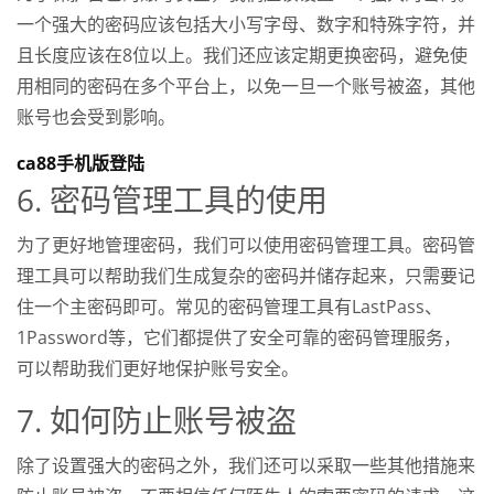
一个强大的密码应该包括大小写字母、数字和特殊字符，并
且长度应该在8位以上。我们还应该定期更换密码，避免使
用相同的密码在多个平台上，以免一旦一个账号被盗，其他
账号也会受到影响。
ca88手机版登陆
6. 密码管理工具的使用
为了更好地管理密码，我们可以使用密码管理工具。密码管
理工具可以帮助我们生成复杂的密码并储存起来，只需要记
住一个主密码即可。常见的密码管理工具有LastPass、
1Password等，它们都提供了安全可靠的密码管理服务，
可以帮助我们更好地保护账号安全。
7. 如何防止账号被盗
除了设置强大的密码之外，我们还可以采取一些其他措施来