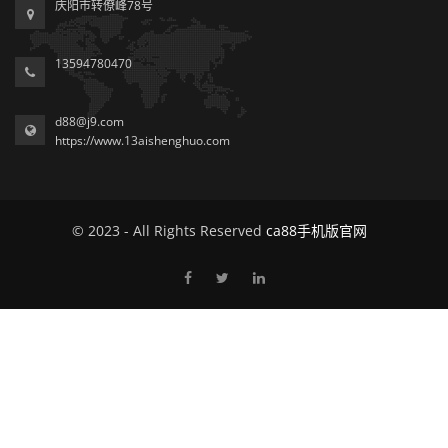
庆阳市转僚峰78号
13594780470
d88@j9.com
https://www.13aishenghuo.com
© 2023 - All Rights Reserved
ca88手机版官网