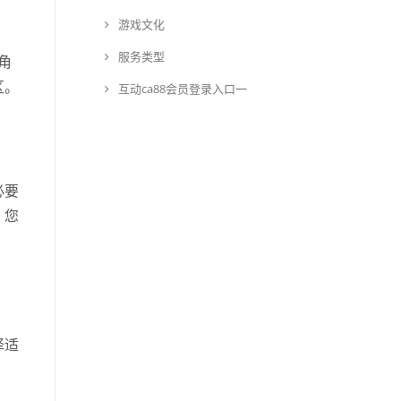
游戏文化
服务类型
角
区。
互动ca88会员登录入口一
必要
，您
择适