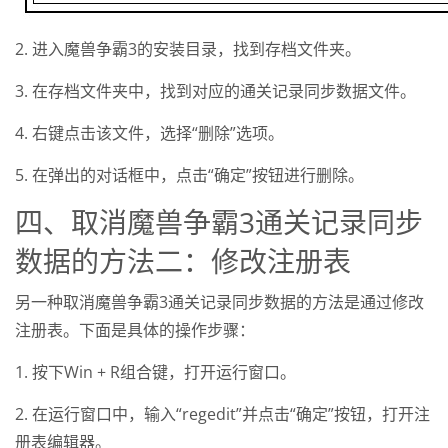
2. 进入魔兽争霸3的安装目录，找到存档文件夹。
3. 在存档文件夹中，找到对应的通关记录同步数据文件。
4. 右键点击该文件，选择“删除”选项。
5. 在弹出的对话框中，点击“确定”按钮进行删除。
四、取消魔兽争霸3通关记录同步
数据的方法二：修改注册表
另一种取消魔兽争霸3通关记录同步数据的方法是通过修改
注册表。下面是具体的操作步骤：
1. 按下Win + R组合键，打开运行窗口。
2. 在运行窗口中，输入“regedit”并点击“确定”按钮，打开注
册表编辑器。