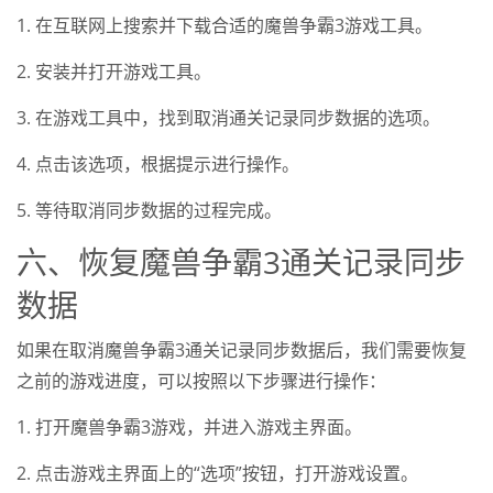
1. 在互联网上搜索并下载合适的魔兽争霸3游戏工具。
2. 安装并打开游戏工具。
3. 在游戏工具中，找到取消通关记录同步数据的选项。
4. 点击该选项，根据提示进行操作。
5. 等待取消同步数据的过程完成。
六、恢复魔兽争霸3通关记录同步
数据
如果在取消魔兽争霸3通关记录同步数据后，我们需要恢复
之前的游戏进度，可以按照以下步骤进行操作：
1. 打开魔兽争霸3游戏，并进入游戏主界面。
2. 点击游戏主界面上的“选项”按钮，打开游戏设置。