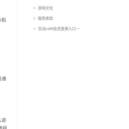
游戏文化
服务类型
本和
互动ca88会员登录入口一
普通
队进
等级