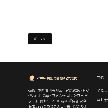
提交
导航
ca88·(中国)集团有限公司官网2026 · FIFA
了解c
· World · Cup · 官方合作-网页版官网·登
经典案
录·入口·网址：BAIDU點AG🌈信誉,安全,
保障,ca88会员登录入口一采用最新技术