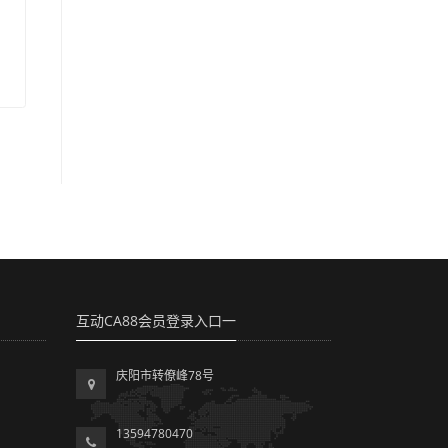
互动CA88会员登录入口一
庆阳市转僚峰78号
13594780470