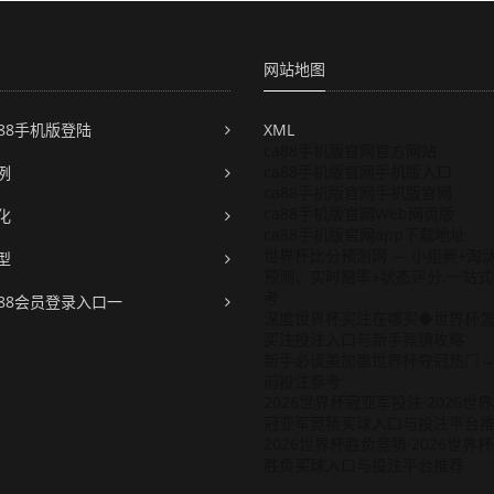
网站地图
a88手机版登陆
XML
ca88手机版官网官方网站
ca88手机版官网手机版入口
例
ca88手机版官网手机版官网
ca88手机版官网Web网页版
化
ca88手机版官网app下载地址
世界杯比分预测网 — 小组赛+淘
型
预测、实时赔率+状态评分,一站式
考
a88会员登录入口一
深度世界杯买注在哪买◆世界杯
买注投注入口与新手竞猜攻略
新手必读美加墨世界杯夺冠热门
前投注参考
2026世界杯冠亚军投注·2026世
冠亚军竞猜买球入口与投注平台
2026世界杯胜负竞猜·2026世界
胜负买球入口与投注平台推荐