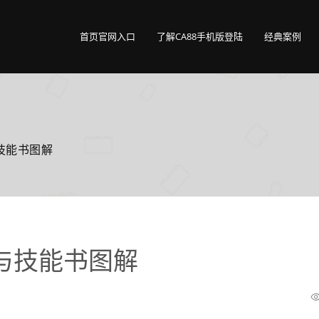
首页官网入口
了解CA88手机版登陆
经典案例
技能书图解
与技能书图解