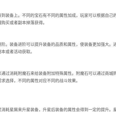
嵌到装备上。不同的宝石有不同的属性加成，玩家可以根据自己
城购买或者副本掉落获得。
进阶。装备进阶可以提升装备的品质和属性，使装备更加强大。
副本或者活动获取。
以通过消耗附魔石来给装备附加特殊属性。附魔石可以通过商城
需求选择，不同的属性对应不同的战斗效果。
过消耗星屑来升星装备，升星后装备的属性会得到一定的提升。