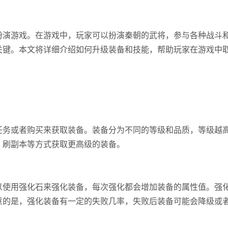
扮演游戏。在游戏中，玩家可以扮演秦朝的武将，参与各种战斗
关键。本文将详细介绍如何升级装备和技能，帮助玩家在游戏中
任务或者购买来获取装备。装备分为不同的等级和品质，等级越
、刷副本等方式获取更高级的装备。
以使用强化石来强化装备，每次强化都会增加装备的属性值。强
意的是，强化装备有一定的失败几率，失败后装备可能会降级或