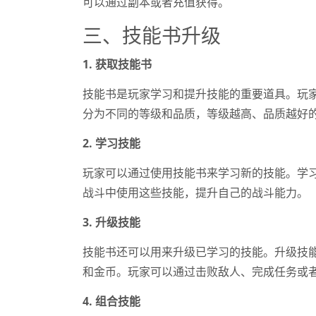
可以通过副本或者充值获得。
三、技能书升级
1. 获取技能书
技能书是玩家学习和提升技能的重要道具。玩
分为不同的等级和品质，等级越高、品质越好
2. 学习技能
玩家可以通过使用技能书来学习新的技能。学
战斗中使用这些技能，提升自己的战斗能力。
3. 升级技能
技能书还可以用来升级已学习的技能。升级技
和金币。玩家可以通过击败敌人、完成任务或
4. 组合技能