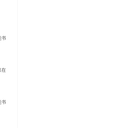
能书
以在
能书