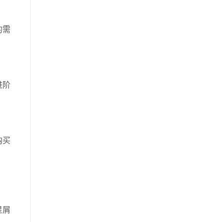
的需
进阶
购买
星屑