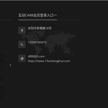
互动CA88会员登录入口一
庆阳市转僚峰78号
13594780470
汰赛
d88@j9.com
参
https://www.13aishenghuo.com
怎么
→赛
界杯
推荐
杯买