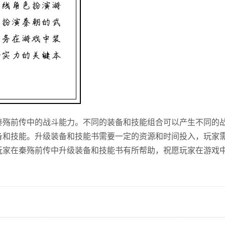
秦殇前传中的战斗能力。不同的装备和技能组合可以产生不同的
备和技能。升级装备和技能书需要一定的资源和时间投入，玩家
玩家在秦殇前传中升级装备和技能书有所帮助，祝愿玩家在游戏