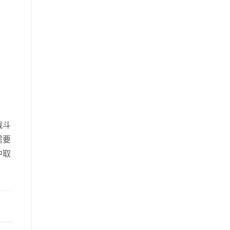
战斗
需要
中取